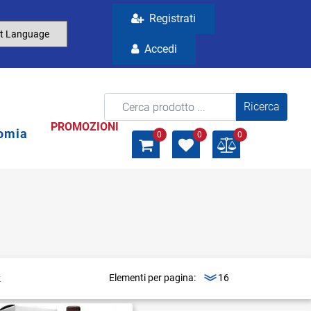
Registrati
Accedi
La modifica di un filtro aggiorna automaticamente gli a
PROMOZIONI
omia
0
0
0
Elementi per pagina: