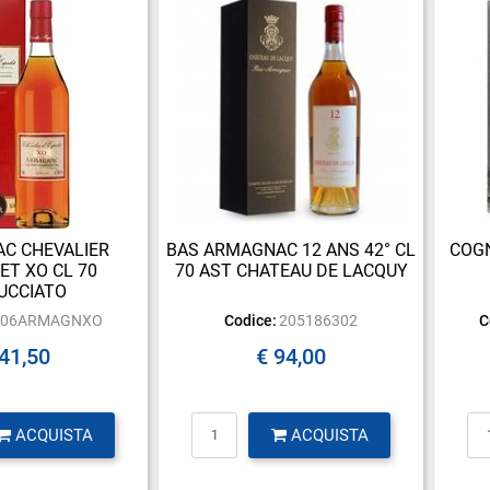
C CHEVALIER
BAS ARMAGNAC 12 ANS 42° CL
COGN
ET XO CL 70
70 AST CHATEAU DE LACQUY
UCCIATO
806ARMAGNXO
Codice:
205186302
C
 41,50
€ 94,00
antità
Quantità
ACQUISTA
ACQUISTA