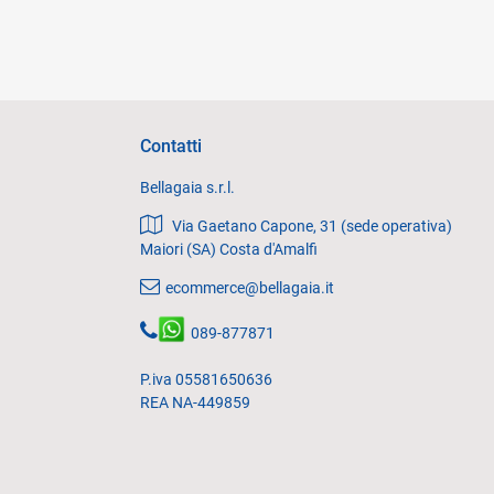
Contatti
Bellagaia s.r.l.
Via Gaetano Capone, 31 (sede operativa)
Maiori (SA) Costa d'Amalfi
ecommerce@bellagaia.it
089-877871
P.iva 05581650636
REA NA-449859