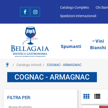
Catalogo Completo
Chi Sia
Spedizioni internazionali
Vini
Spumanti
Bianchi
Catalogo Articoli
COGNAC - ARMAGNAC
COGNAC - ARMAGNAC
FILTRA PER:
La modifica di un filtro aggiorna automaticamente gli altri filtri disponibi