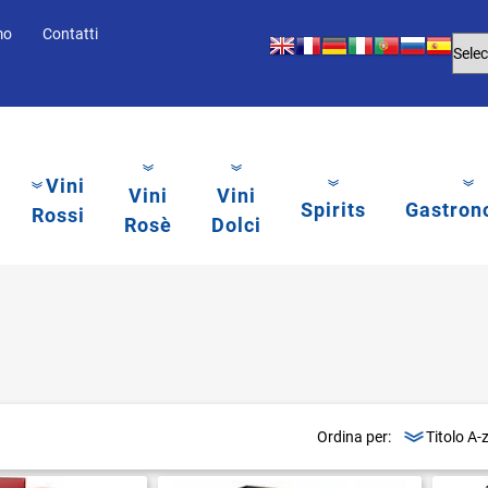
mo
Contatti
Vini
Vini
Vini
Spirits
Gastron
Rossi
Rosè
Dolci
Ordina per:
li.