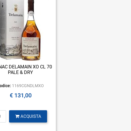
AC DELAMAIN XO CL 70
PALE & DRY
odice:
1169CGNDLMXO
€ 131,00
Quantità
ACQUISTA