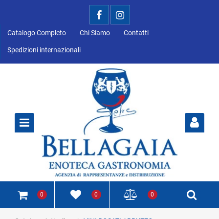
Catalogo Completo
Chi Siamo
Contatti
Spedizioni internazionali
Open
0
0
0