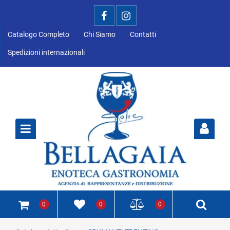
Catalogo Completo
Chi Siamo
Contatti
Spedizioni internazionali
Open
0
0
0