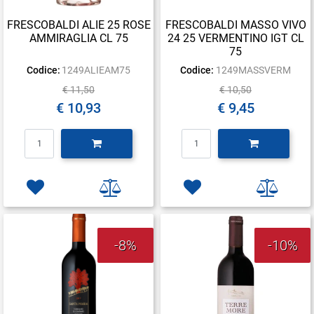
FRESCOBALDI ALIE 25 ROSE
FRESCOBALDI MASSO VIVO
AMMIRAGLIA CL 75
24 25 VERMENTINO IGT CL
75
Codice:
1249ALIEAM75
Codice:
1249MASSVERM
€ 11,50
€ 10,50
€ 10,93
€ 9,45
Quantità
Quantità
-8%
-10%