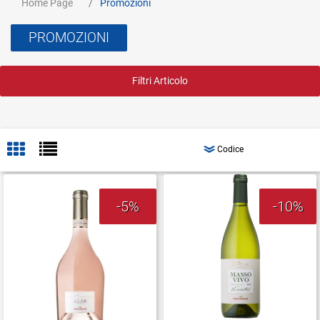
Home Page
Promozioni
PROMOZIONI
Filtri Articolo
-5%
-10%