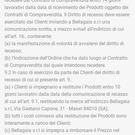
recedere dai Contratti di Compravendita entro 14 giorni
lavorativi dalla data di ricevimento dei Prodotti oggetto dei
Contratti di Compravendita. Il Diritto di recesso deve essere
esercitato dai Clienti inviando a Bellagaia s.r.l una
comunicazione scritta, a mezzo e-mail all’indirizzo di cui
all’art. 16., contenente:
(a) la manifestazione di volontà di avvalersi del diritto di
recesso;
(b) l’indicazione dell’Ordine che ha dato luogo al Contratto
di Compravendita dal quale intendono recedere.
9.2 In caso di esercizio da parte dei Clienti del diritto di
recesso di cui al presente art. 9.:
(a) i Clienti si impegnano a restituire i Prodotti entro 10
giorni lavorativi dalla data della comunicazione di recesso
di cui all’art. 9.1, restituendo la merce all'indirizzo Bellagaia
s.r.l, Via Gaetano Capone, 31 - Maiori 84010 (SA);
(b) tutti i costi connessi alla restituzione dei Prodotti sono
interamente a carico dei Clienti;
(c) Bellagaia s.r.l si impegna a rimborsare il Prezzo nel