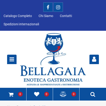
Catalogo Completo
Chi Siamo
Contatti
Spedizioni internazionali
Open
0
0
0