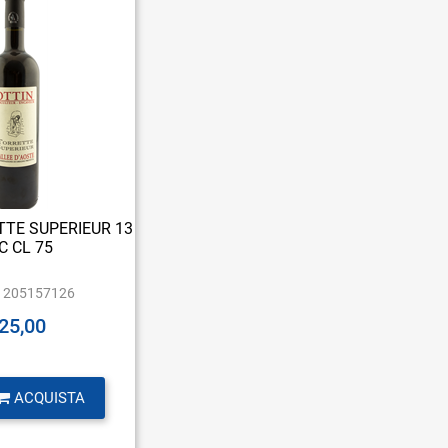
TTE SUPERIEUR 13
C CL 75
:
205157126
 25,00
antità
ACQUISTA