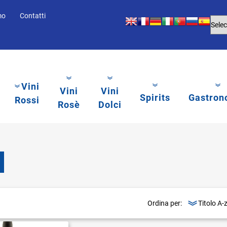
mo
Contatti
Vini
Vini
Vini
Spirits
Gastron
Rossi
Rosè
Dolci
Ordina per:
li.