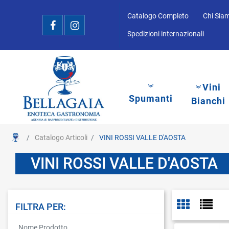
Catalogo Completo
Chi Sia
Spedizioni internazionali
Vini
Spumanti
Bianchi
Catalogo Articoli
VINI ROSSI VALLE D'AOSTA
VINI ROSSI VALLE D'AOSTA
FILTRA PER:
La modifica di un filtro aggiorna automaticamente gli altri filtri disponibi