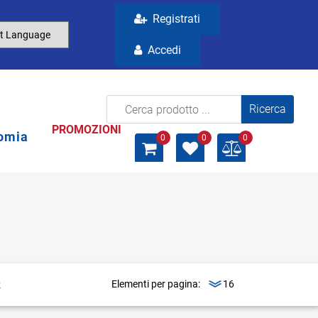
Registrati
Accedi
La modifica di un filtro aggiorna automaticamente gli a
PROMOZIONI
omia
0
0
0
Elementi per pagina: