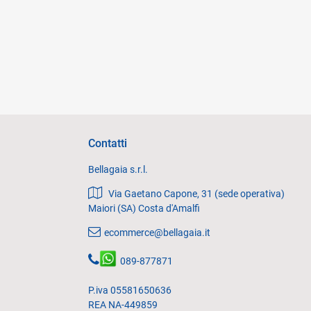
Contatti
Bellagaia s.r.l.
Via Gaetano Capone, 31 (sede operativa)
Maiori (SA) Costa d'Amalfi
ecommerce@bellagaia.it
089-877871
P.iva 05581650636
REA NA-449859