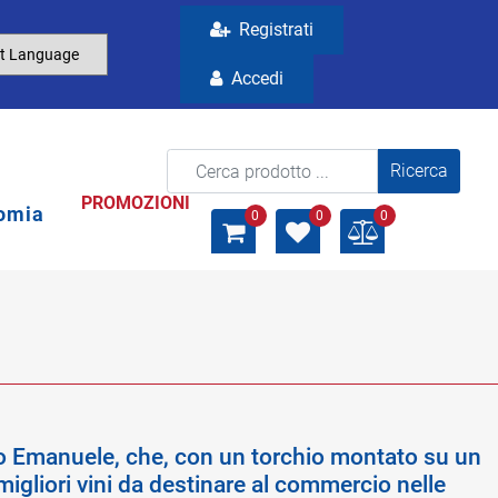
Registrati
Accedi
La modifica di un filtro aggiorna automaticamente gli a
PROMOZIONI
omia
0
0
0
nno Emanuele, che, con un torchio montato su un
migliori vini da destinare al commercio nelle