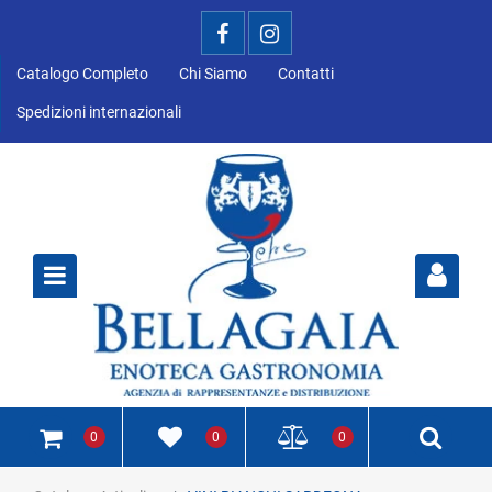
Catalogo Completo
Chi Siamo
Contatti
Spedizioni internazionali
Open
0
0
0