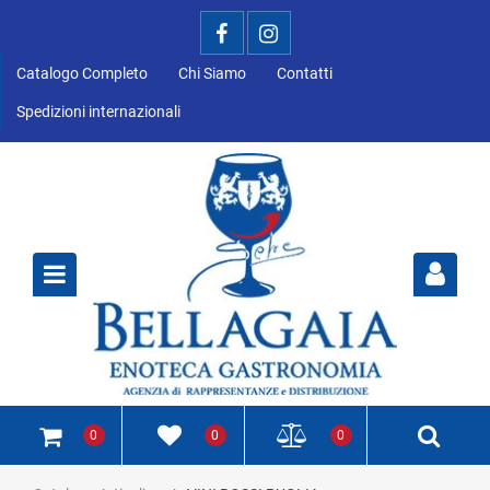
Catalogo Completo
Chi Siamo
Contatti
Spedizioni internazionali
Open
0
0
0