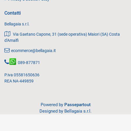
Contatti
Bellagaia s.r.l.
Via Gaetano Capone, 31 (sede operativa) Maiori (SA) Costa
d'Amalfi
ecommerce@bellagaia.it
089-877871
P.iva 05581650636
REA NA-449859
Powered by
Passepartout
Designed by Bellagaia s.r.l.