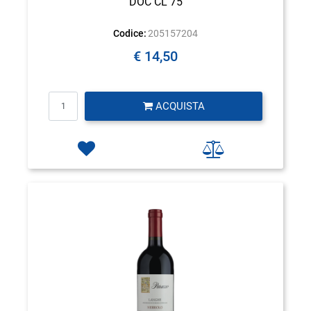
DOC CL 75
Codice:
205157204
€ 14,50
Quantità
ACQUISTA