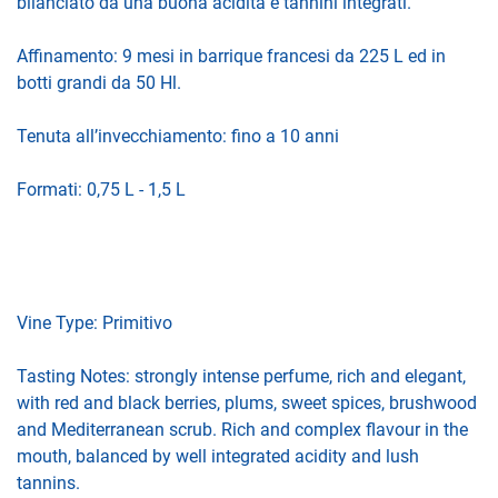
bilanciato da una buona acidità e tannini integrati.
Affinamento: 9 mesi in barrique francesi da 225 L ed in
botti grandi da 50 Hl.
Tenuta all’invecchiamento: fino a 10 anni
Formati: 0,75 L - 1,5 L
Vine Type: Primitivo
Tasting Notes: strongly intense perfume, rich and elegant,
with red and black berries, plums, sweet spices, brushwood
and Mediterranean scrub. Rich and complex flavour in the
mouth, balanced by well integrated acidity and lush
tannins.