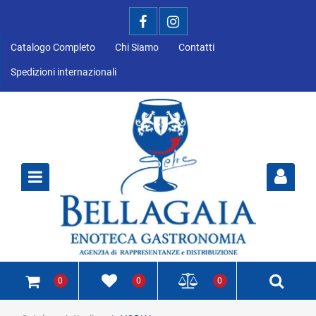
Catalogo Completo
Chi Siamo
Contatti
Spedizioni internazionali
Open
0
0
0