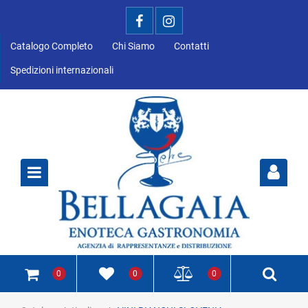
Catalogo Completo
Chi Siamo
Contatti
Spedizioni internazionali
Open
0
0
0