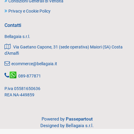
Condizioni Generali di Vendita
Privacy e Cookie Policy
Contatti
Bellagaia s.r.l.
Via Gaetano Capone, 31 (sede operativa) Maiori (SA) Costa
d'Amalfi
ecommerce@bellagaia.it
089-877871
P.iva 05581650636
REA NA-449859
Powered by
Passepartout
Designed by Bellagaia s.r.l.