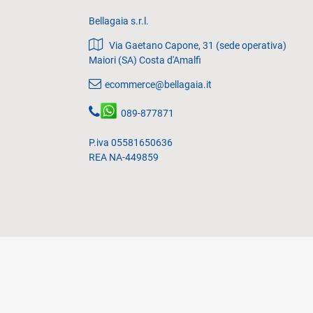
Bellagaia s.r.l.
Via Gaetano Capone, 31 (sede operativa)
Maiori (SA) Costa d'Amalfi
ecommerce@bellagaia.it
089-877871
P.iva 05581650636
REA NA-449859