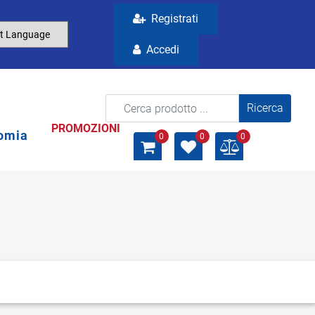
Registrati
Accedi
La modifica di un filtro aggiorna automaticamente gli a
PROMOZIONI
omia
0
0
0