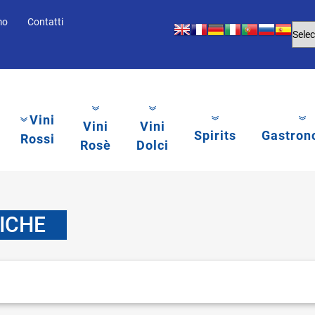
mo
Contatti
Vini
Vini
Vini
Spirits
Gastron
Rossi
Rosè
Dolci
ICHE
li.