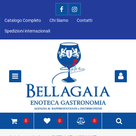
Catalogo Completo
Chi Siamo
Contatti
Spedizioni internazionali
Open
0
0
0