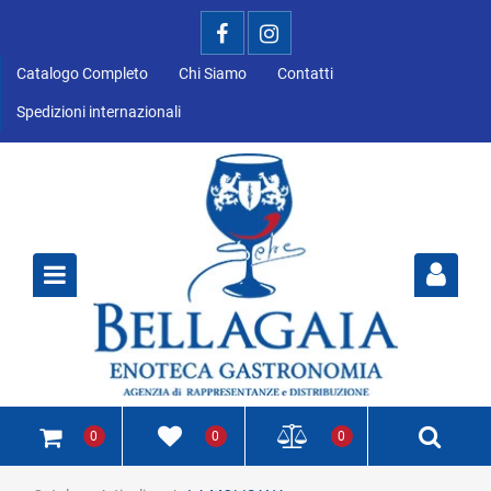
Catalogo Completo
Chi Siamo
Contatti
Spedizioni internazionali
Open
0
0
0