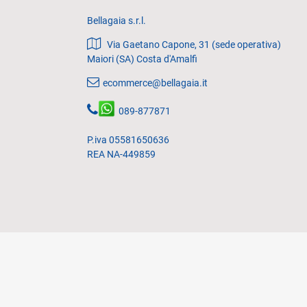
Bellagaia s.r.l.
Via Gaetano Capone, 31 (sede operativa)
Maiori (SA) Costa d'Amalfi
ecommerce@bellagaia.it
089-877871
P.iva 05581650636
REA NA-449859