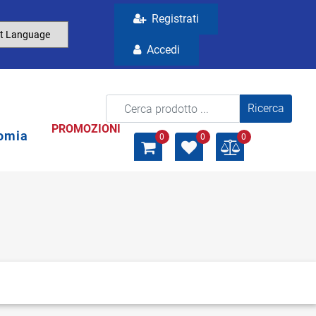
Registrati
Accedi
La modifica di un filtro aggiorna automaticamente gli a
PROMOZIONI
omia
0
0
0