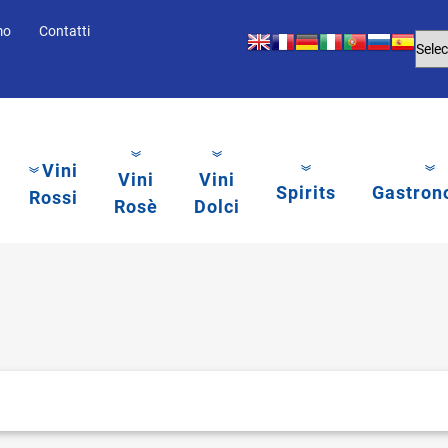
mo
Contatti
Vini
Vini
Vini
Spirits
Gastron
Rossi
Rosè
Dolci
li.