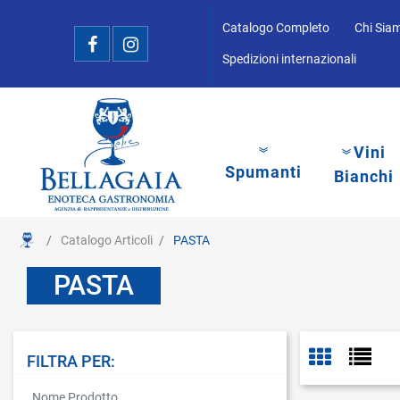
Catalogo Completo
Chi Sia
Spedizioni internazionali
Vini
Spumanti
Bianchi
Catalogo Articoli
PASTA
PASTA
FILTRA PER:
La modifica di un filtro aggiorna automaticamente gli altri filtri disponibi