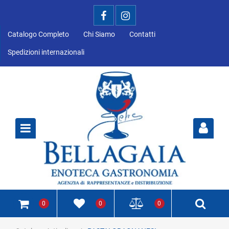
Catalogo Completo
Chi Siamo
Contatti
Spedizioni internazionali
Open
0
0
0