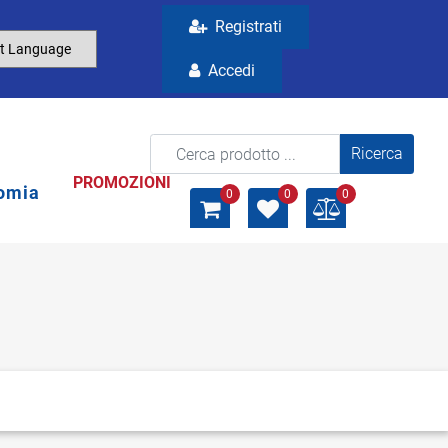
Registrati
Accedi
La modifica di un filtro aggiorna automaticamente gli a
PROMOZIONI
omia
0
0
0