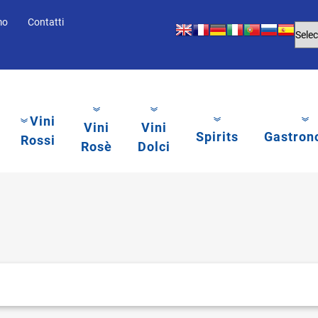
mo
Contatti
Vini
Vini
Vini
Spirits
Gastron
Rossi
Rosè
Dolci
li.