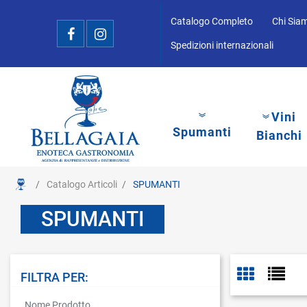
Catalogo Completo
Chi Sia
Spedizioni internazionali
Vini
Spumanti
Bianchi
Catalogo Articoli
SPUMANTI
SPUMANTI
FILTRA PER:
La modifica di un filtro aggiorna automaticamente gli altri filtri disponibi