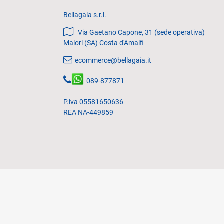
Bellagaia s.r.l.
Via Gaetano Capone, 31 (sede operativa)
Maiori (SA) Costa d'Amalfi
ecommerce@bellagaia.it
089-877871
P.iva 05581650636
REA NA-449859