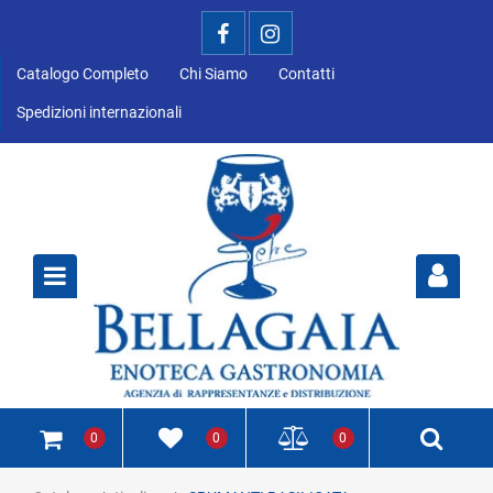
Catalogo Completo
Chi Siamo
Contatti
Spedizioni internazionali
Open
0
0
0