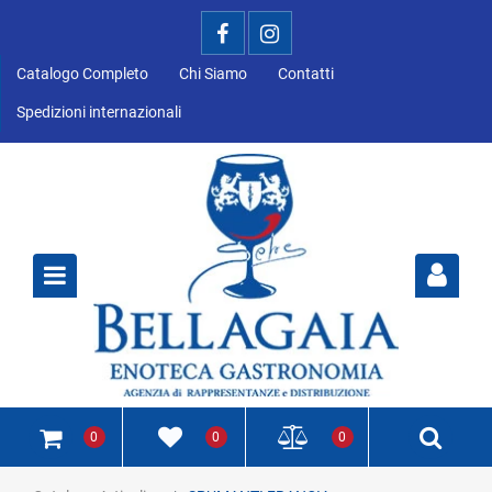
Catalogo Completo
Chi Siamo
Contatti
Spedizioni internazionali
Open
0
0
0