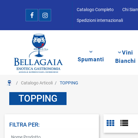
Catalogo Completo
Chi Sia
Spedizioni internazionali
Vini
Spumanti
Bianchi
Catalogo Articoli
TOPPING
TOPPING
FILTRA PER:
La modifica di un filtro aggiorna automaticamente gli altri filtri disponibi