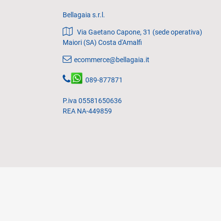
Bellagaia s.r.l.
Via Gaetano Capone, 31 (sede operativa)
Maiori (SA) Costa d'Amalfi
ecommerce@bellagaia.it
089-877871
P.iva 05581650636
REA NA-449859