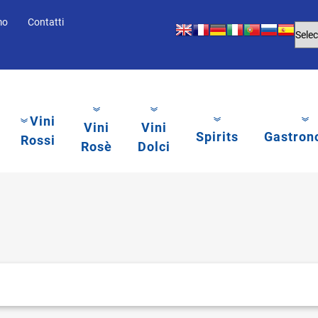
mo
Contatti
Vini
Vini
Vini
Spirits
Gastron
Rossi
Rosè
Dolci
li.