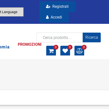
Registrati
Accedi
La modifica di un filtro aggiorna automaticamente gli a
PROMOZIONI
omia
0
0
0