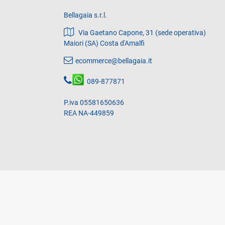
Bellagaia s.r.l.
Via Gaetano Capone, 31 (sede operativa)
Maiori (SA) Costa d'Amalfi
ecommerce@bellagaia.it
089-877871
P.iva 05581650636
REA NA-449859