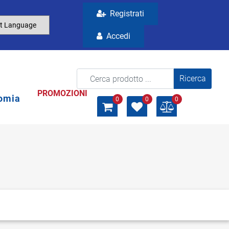
Registrati
Accedi
La modifica di un filtro aggiorna automaticamente gli a
PROMOZIONI
omia
0
0
0