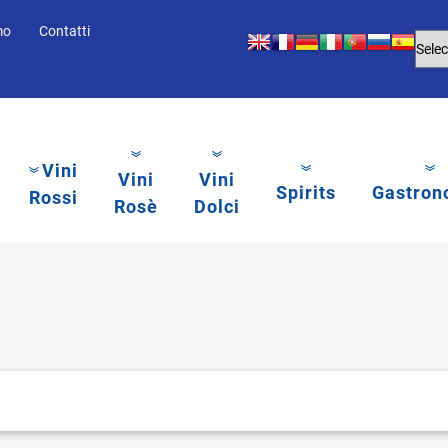
mo
Contatti
Vini
Vini
Vini
Spirits
Gastron
Rossi
Rosè
Dolci
li.