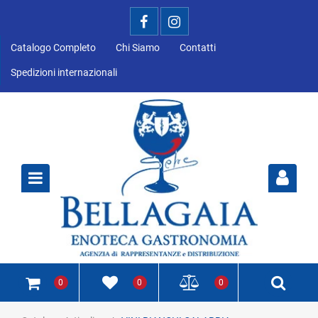
Catalogo Completo
Chi Siamo
Contatti
Spedizioni internazionali
Open
0
0
0