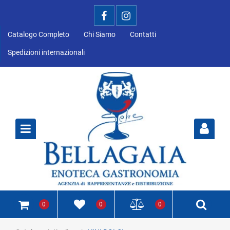
Catalogo Completo
Chi Siamo
Contatti
Spedizioni internazionali
Open
0
0
0