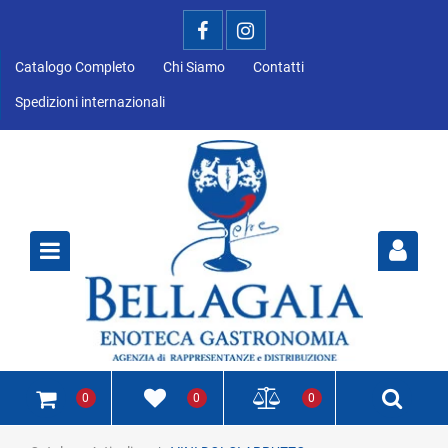
Catalogo Completo
Chi Siamo
Contatti
Spedizioni internazionali
Open
0
0
0