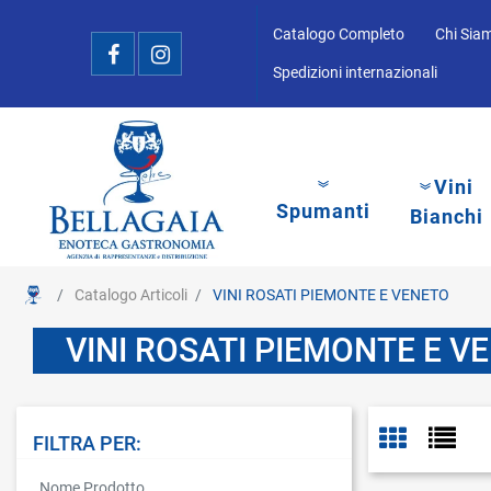
Catalogo Completo
Chi Sia
Spedizioni internazionali
Vini
Spumanti
Bianchi
Catalogo Articoli
VINI ROSATI PIEMONTE E VENETO
VINI ROSATI PIEMONTE E V
FILTRA PER:
La modifica di un filtro aggiorna automaticamente gli altri filtri disponibi