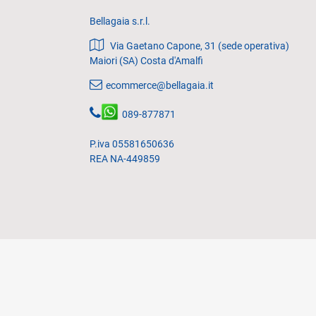
Bellagaia s.r.l.
Via Gaetano Capone, 31 (sede operativa)
Maiori (SA) Costa d'Amalfi
ecommerce@bellagaia.it
089-877871
P.iva 05581650636
REA NA-449859