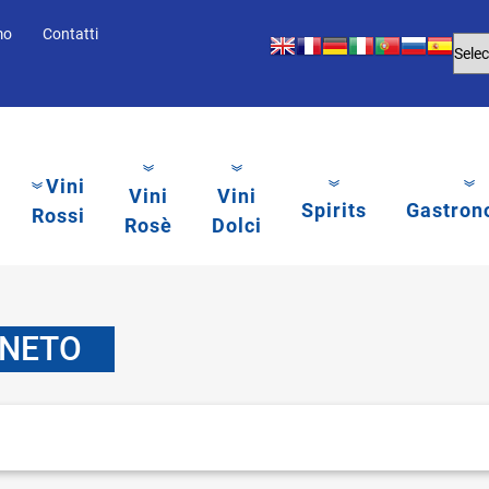
mo
Contatti
Vini
Vini
Vini
Spirits
Gastron
Rossi
Rosè
Dolci
ENETO
li.