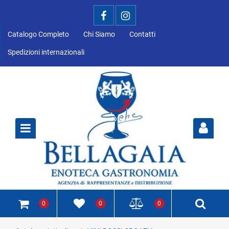
Catalogo Completo
Chi Siamo
Contatti
Spedizioni internazionali
Open
0
0
0