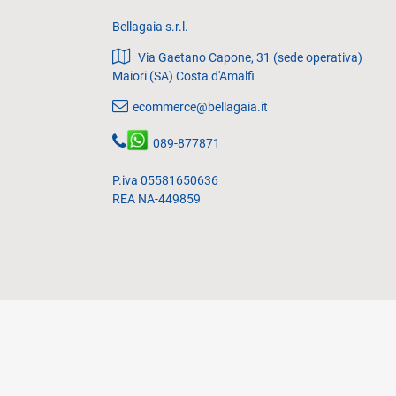
Bellagaia s.r.l.
Via Gaetano Capone, 31 (sede operativa)
Maiori (SA) Costa d'Amalfi
ecommerce@bellagaia.it
089-877871
P.iva 05581650636
REA NA-449859