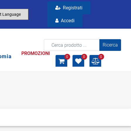
Registrati
Accedi
La modifica di un filtro aggiorna automaticamente gli a
PROMOZIONI
omia
0
0
0