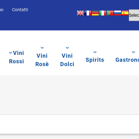
mo
Contatti
Vini
Vini
Vini
Spirits
Gastron
Rossi
Rosè
Dolci
li.