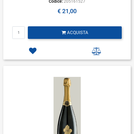
Codice:
205161527
€ 21,00
Quantità
ACQUISTA