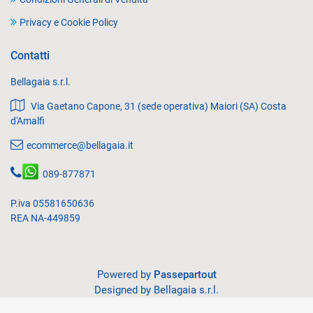
Privacy e Cookie Policy
Contatti
Bellagaia s.r.l.
Via Gaetano Capone, 31 (sede operativa) Maiori (SA) Costa
d'Amalfi
ecommerce@bellagaia.it
089-877871
P.iva 05581650636
REA NA-449859
Powered by
Passepartout
Designed by Bellagaia s.r.l.