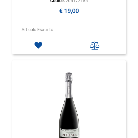
Codice:
205172185
€ 19,00
Articolo Esaurito