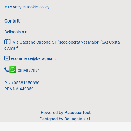
Privacy e Cookie Policy
Contatti
Bellagaia s.r.l.
Via Gaetano Capone, 31 (sede operativa) Maiori (SA) Costa
d'Amalfi
ecommerce@bellagaia.it
089-877871
P.iva 05581650636
REA NA-449859
Powered by
Passepartout
Designed by Bellagaia s.r.l.