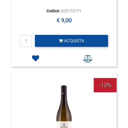
Codice:
205172171
€ 9,00
Quantità
ACQUISTA
-10%