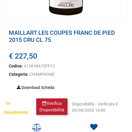
MAILLART LES COUPES FRANC DE PIED
2015 CRU CL 75
€ 227,50
Codice:
4138-MA70FP12
Categoria:
CHAMPAGNE
Download Scheda
Verifica
In
Disponibilità - Verificata il
Disponibilità
06/08/2026 16:00
Esaurimento