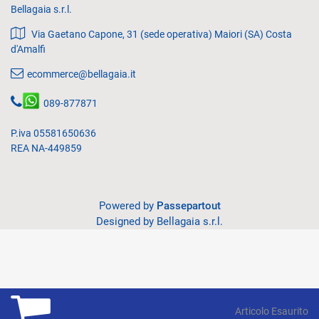
Bellagaia s.r.l.
Via Gaetano Capone, 31 (sede operativa) Maiori (SA) Costa
d'Amalfi
ecommerce@bellagaia.it
089-877871
P.iva 05581650636
REA NA-449859
Powered by
Passepartout
Designed by Bellagaia s.r.l.
Articolo Esaurito