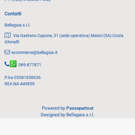
Contatti
Bellagaia s.r.l.
Via Gaetano Capone, 31 (sede operativa) Maiori (SA) Costa
d'Amalfi
ecommerce@bellagaia.it
089-877871
P.iva 05581650636
REA NA-449859
Powered by
Passepartout
Designed by Bellagaia s.r.l.