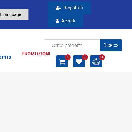
Registrati
Accedi
La modifica di un filtro aggiorna automaticamente gli a
PROMOZIONI
omia
0
0
0