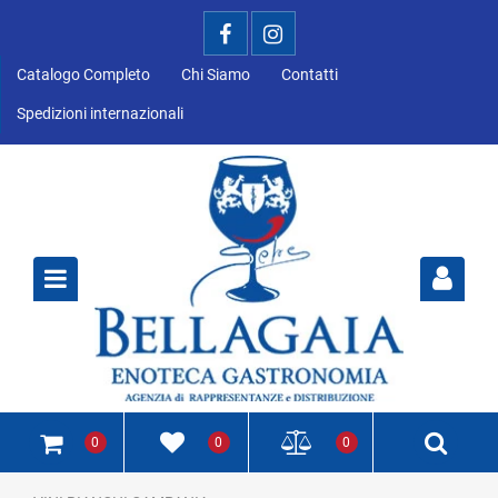
Catalogo Completo
Chi Siamo
Contatti
Spedizioni internazionali
Open
0
0
0