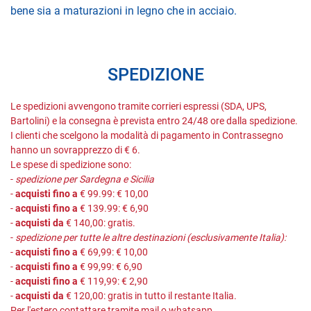
bene sia a maturazioni in legno che in acciaio.
SPEDIZIONE
Le spedizioni avvengono tramite corrieri espressi (SDA, UPS,
Bartolini) e la consegna è prevista entro 24/48 ore dalla spedizione.
I clienti che scelgono la modalità di pagamento in Contrassegno
hanno un sovrapprezzo di € 6.
Le spese di spedizione sono:
-
spedizione per Sardegna e Sicilia
-
acquisti fino a
€ 99.99: € 10,00
-
acquisti fino a
€ 139.99: € 6,90
-
acquisti da
€ 140,00: gratis.
-
spedizione per tutte le altre destinazioni (esclusivamente Italia):
-
acquisti fino a
€ 69,99: € 10,00
-
acquisti fino a
€ 99,99: € 6,90
-
acquisti fino a
€ 119,99: € 2,90
-
acquisti da
€ 120,00: gratis in tutto il restante Italia.
Per l'estero contattare tramite mail o whatsapp.