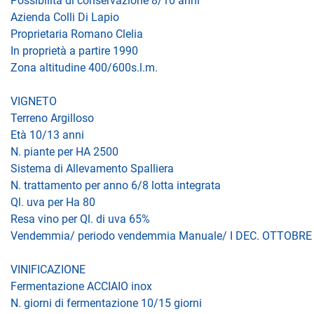
Possibilità di conservazione 8/10 anni
Azienda Colli Di Lapio
Proprietaria Romano Clelia
In proprietà a partire 1990
Zona altitudine 400/600s.l.m.
VIGNETO
Terreno Argilloso
Età 10/13 anni
N. piante per HA 2500
Sistema di Allevamento Spalliera
N. trattamento per anno 6/8 lotta integrata
Ql. uva per Ha 80
Resa vino per Ql. di uva 65%
Vendemmia/ periodo vendemmia Manuale/ I DEC. OTTOBRE
VINIFICAZIONE
Fermentazione ACCIAIO inox
N. giorni di fermentazione 10/15 giorni