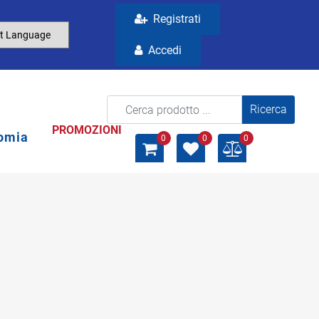
Registrati
Accedi
La modifica di un filtro aggiorna automaticamente gli a
PROMOZIONI
omia
0
0
0