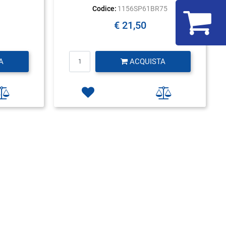
Codice:
1156SP61BR75
€ 21,50
Quantità
A
ACQUISTA