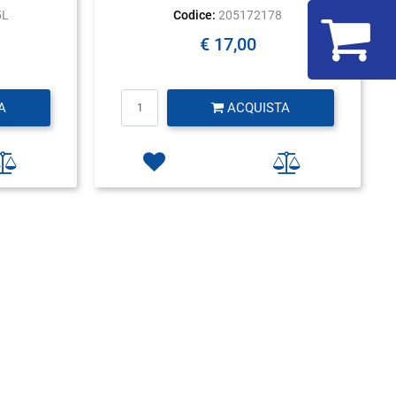
5L
Codice:
205172178
€ 17,00
Quantità
A
ACQUISTA