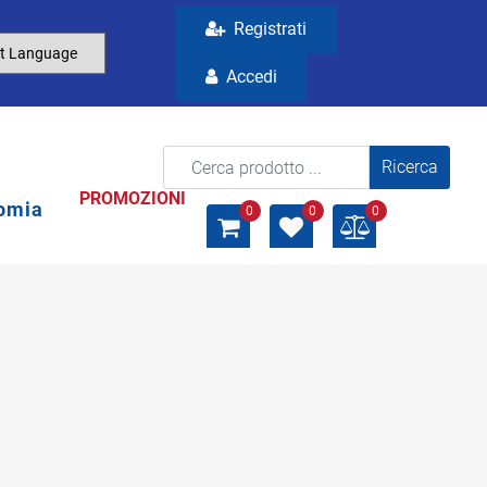
Registrati
Accedi
La modifica di un filtro aggiorna automaticamente gli a
PROMOZIONI
omia
0
0
0