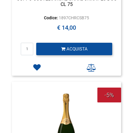
CL 75
Codice:
1897CHRCSB75
€ 14,00
Quantità
ACQUISTA
-5%