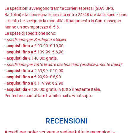
Le spedizioni avvengono tramite corrieri espressi (SDA, UPS,
Bartolini) e la consegna è prevista entro 24/48 ore dalla spedizione.
I clienti che scelgono la modalità di pagamento in Contrassegno
hanno un sovrapprezzo di € 6.
Le spese di spedizione sono:
-
spedizione per Sardegna e Sicilia
-
acquisti fino a
€ 99.99: € 10,00
-
acquisti fino a
€ 139.99: € 6,90
-
acquisti da
€ 140,00: gratis.
-
spedizione per tutte le altre destinazioni (esclusivamente Italia):
-
acquisti fino a
€ 69,99: € 10,00
-
acquisti fino a
€ 99,99: € 6,90
-
acquisti fino a
€ 119,99: € 2,90
-
acquisti da
€ 120,00: gratis in tutto il restante Italia.
Per l'estero contattare tramite mail o whatsapp.
RECENSIONI
Accedi per poter scrivere e vedere tutte le recensioni --