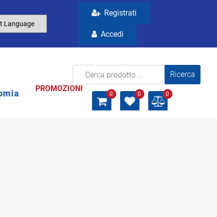
Registrati
Accedi
La modifica di un filtro aggiorna automaticamente gli a
PROMOZIONI
omia
0
0
0