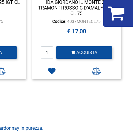
5 IGT CL
IDA GIORDANO IL MONTE 24
TRAMONTI ROSSO C D'AMALFI DOC
CL 75
75
Codice:
4037MONTECL75
€ 17,00
Quantità
A
ACQUISTA
hardonnay in purezza.