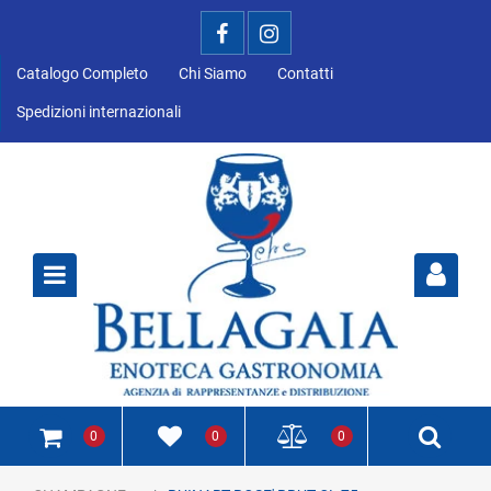
Catalogo Completo
Chi Siamo
Contatti
Spedizioni internazionali
Open
0
0
0