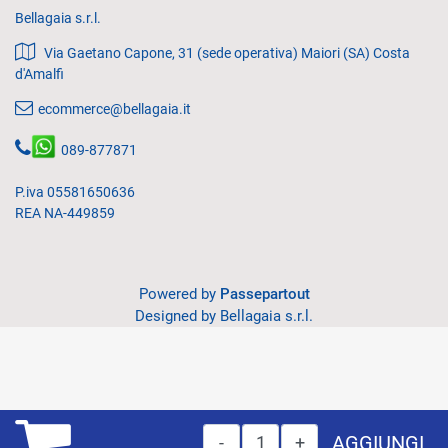
Bellagaia s.r.l.
Via Gaetano Capone, 31 (sede operativa) Maiori (SA) Costa
d'Amalfi
ecommerce@bellagaia.it
089-877871
P.iva 05581650636
REA NA-449859
Powered by
Passepartout
Designed by Bellagaia s.r.l.
Quantità
AGGIUNGI