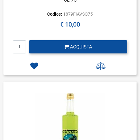
Codice:
1879FIAVSQ75
€ 10,00
Quantità
ACQUISTA